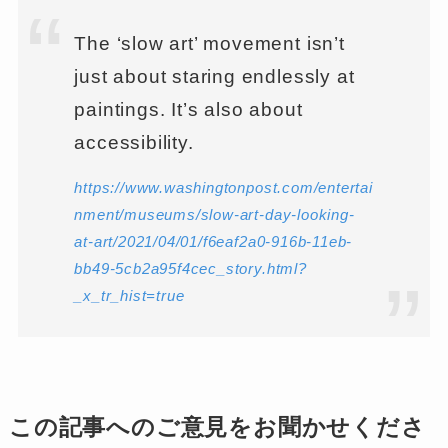
The ‘slow art’ movement isn’t
just about staring endlessly at
paintings. It’s also about
accessibility.
https://www.washingtonpost.com/entertai
nment/museums/slow-art-day-looking-
at-art/2021/04/01/f6eaf2a0-916b-11eb-
bb49-5cb2a95f4cec_story.html?
_x_tr_hist=true
この記事へのご意見をお聞かせくださ