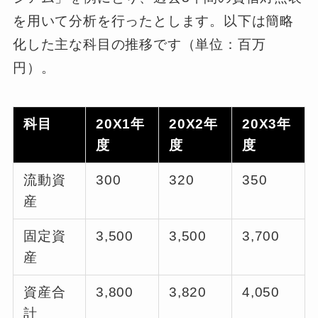
を用いて分析を行ったとします。以下は簡略
化した主な科目の推移です（単位：百万
円）。
科目
20X1年
20X2年
20X3年
度
度
度
流動資
300
320
350
産
固定資
3,500
3,500
3,700
産
資産合
3,800
3,820
4,050
計