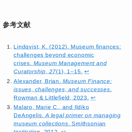
参考文献
Lindqvist, K. (2012). Museum finances:
challenges beyond economic
crises.
Museum Management and
Curatorship
,
27
(1), 1–15.
↩︎
Alexander, Brian.
Museum Finance:
issues, challenges, and successes
.
Rowman & Littlefield, 2023.
↩︎
Malaro, Marie C., and Ildiko
DeAngelis.
A legal primer on managing
museum collections
. Smithsonian
Institution, 2012.
↩︎