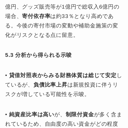
億円、グッズ販売等が1億円で総収入6億円の
場合、
寄付依存率
は約33％となり高めであ
る。今後の寄付市場の変動や補助金施策の変
化がリスクとなる点に留意。
5.3 分析から得られる示唆
•
貸借対照表からみる財務体質は総じて安定
し
ているが、
負債比率上昇
は新規投資に伴うリ
スクが増している可能性を示唆。
•
純資産比率は高い
が、
制限付資金
が多く含ま
れているため、自由度の高い資金がどの程度