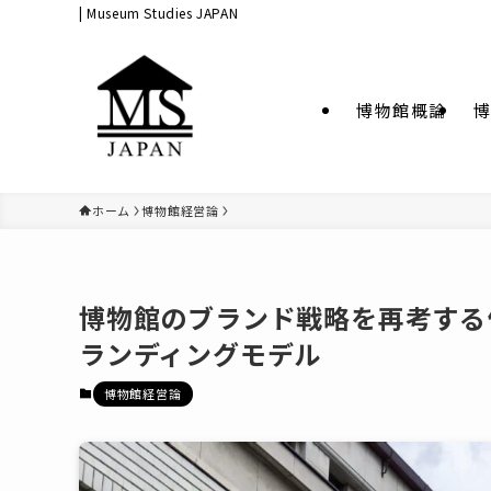
| Museum Studies JAPAN
博物館概論
博
ホーム
博物館経営論
博物館のブランド戦略を再考する―
ランディングモデル
博物館経営論