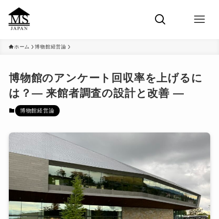
ホーム
博物館経営論
博物館のアンケート回収率を上げるに
は？― 来館者調査の設計と改善 ―
博物館経営論