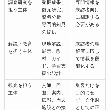
調査研究を
発掘成果、
専門情報を
担う主体
復元研究、
来訪者向け
資料分析、
に翻訳する
専門的知見
必要がある
の提供
解説・教育
現地解説、
来訪者の理
を担う主体
展示、教
解度に応じ
材、ガイ
て情報を段
ド、学習支
階化する
援の設計
観光を担う
交通、回
集客だけを
主体
遊、案内、
目的にせ
広報、周辺
ず、文化財
施設との接
としての正