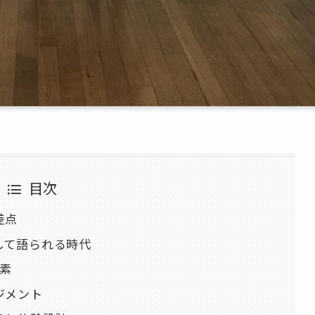
目次
差点
して語られる時代
素
ジメント