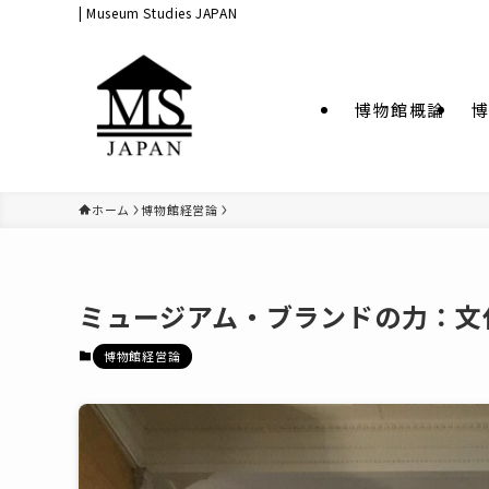
| Museum Studies JAPAN
博物館概論
博
ホーム
博物館経営論
ミュージアム・ブランドの力：文
博物館経営論