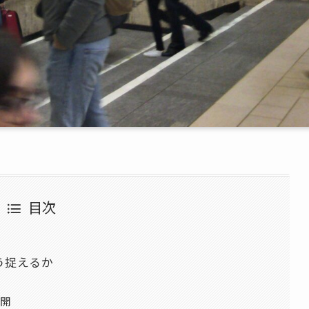
目次
う捉えるか
開