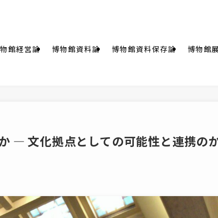
物館経営論
博物館資料論
博物館資料保存論
博物館
か ― 文化拠点としての可能性と連携の