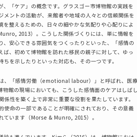
が、「ケア」の概念です。グラスゴー市博物館の実践を
ジメントの活動が、来館者や地域の人々との信頼関係を
境を整えるための、日々の細やかな気配りや心配りによ
nro, 2013）。こうした関係づくりには、単に情報を
り、安心できる雰囲気をつくったりといった、「感情の
えば、初めて博物館を訪れた移民の親子に対して、ゆっ
持ちを示したりといった対応も、その一つです。
感情労働（emotional labour）」と呼ばれ、医
博物館の現場においても、こうした感情面のケアはしば
関係性を築く上で非常に重要な役割を果たしています。
的使命の一部であることが明確にされており、その意義
す（Morse & Munro, 2015）。
論も進んでいます。Kimら（2016）は、博物館におけ