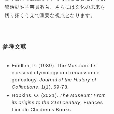
館活動や学芸員教育、さらには文化の未来を
切り拓くうえで重要な視点となります。
参考文献
Findlen, P. (1989). The Museum: Its
classical etymology and renaissance
genealogy.
Journal of the History of
Collections
, 1(1), 59-78.
Hopkins, O. (2021).
The Museum: From
its origins to the 21st century
. Frances
Lincoln Children’s Books.