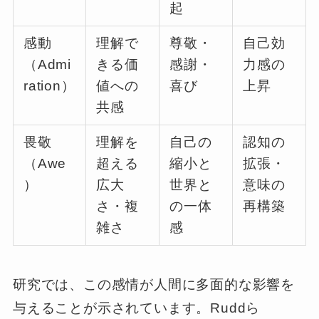
起
感動
理解で
尊敬・
自己効
（Admi
きる価
感謝・
力感の
ration）
値への
喜び
上昇
共感
畏敬
理解を
自己の
認知の
（Awe
超える
縮小と
拡張・
）
広大
世界と
意味の
さ・複
の一体
再構築
雑さ
感
研究では、この感情が人間に多面的な影響を
与えることが示されています。Ruddら