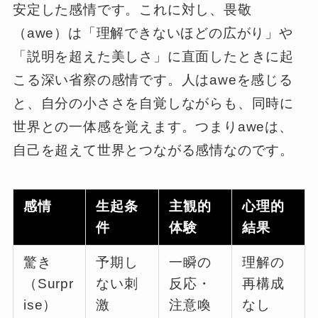
安定した感情です。これに対し、畏敬
（awe）は「理解できないほどの広がり」や
「説明を超えた美しさ」に直面したときに起
こる深い省察の感情です。人はaweを感じる
と、自分の小ささを自覚しながらも、同時に
世界との一体感を覚えます。つまりaweは、
自己を超えて世界とつながる感情なのです。
感情
生起条
主観的
心理的
件
体験
結果
驚き
予期し
一瞬の
理解の
（Surpr
ない刺
反応・
再構成
ise）
激
注意喚
なし