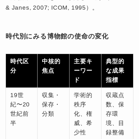
& Janes, 2007; ICOM, 1995）。
時代別にみる博物館の使命の変化
時代区
中核的
主要キ
典型的
分
焦点
ーワー
な成果
ド
指標
19世
収集・
学術的
収蔵点
紀〜20
保存・
秩序
数、保
世紀前
分類
化、権
存環
半
威、希
境、目
少性
録整備