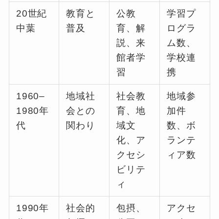
20世紀
教育と
公教
学習プ
中葉
普及
育、解
ログラ
説、来
ム数、
館者学
学校連
習
携
1960–
地域社
社会教
地域参
1980年
会との
育、地
加件
代
関わり
域文
数、ボ
化、ア
ランテ
クセシ
ィア数
ビリテ
ィ
1990年
社会的
包摂、
アクセ