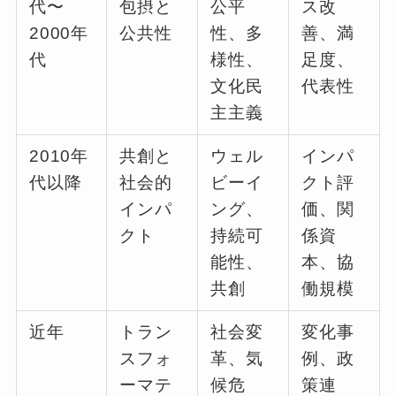
代〜
包摂と
公平
ス改
2000年
公共性
性、多
善、満
代
様性、
足度、
文化民
代表性
主主義
2010年
共創と
ウェル
インパ
代以降
社会的
ビーイ
クト評
インパ
ング、
価、関
クト
持続可
係資
能性、
本、協
共創
働規模
近年
トラン
社会変
変化事
スフォ
革、気
例、政
ーマテ
候危
策連