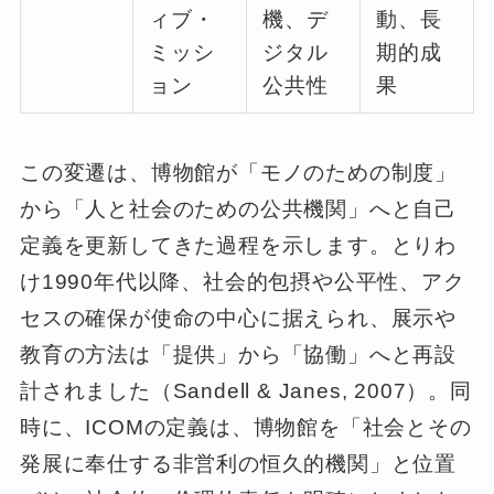
ィブ・
機、デ
動、長
ミッシ
ジタル
期的成
ョン
公共性
果
この変遷は、博物館が「モノのための制度」
から「人と社会のための公共機関」へと自己
定義を更新してきた過程を示します。とりわ
け1990年代以降、社会的包摂や公平性、アク
セスの確保が使命の中心に据えられ、展示や
教育の方法は「提供」から「協働」へと再設
計されました（Sandell & Janes, 2007）。同
時に、ICOMの定義は、博物館を「社会とその
発展に奉仕する非営利の恒久的機関」と位置