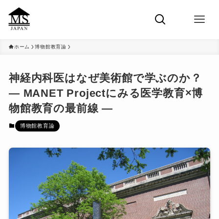
ホーム
博物館教育論
神経内科医はなぜ美術館で学ぶのか？
― MANET Projectにみる医学教育×博
物館教育の最前線 ―
博物館教育論