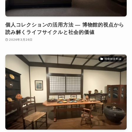
個人コレクションの活用方法 ― 博物館的視点から
読み解くライフサイクルと社会的価値
2026年3月26日
博物館資料論