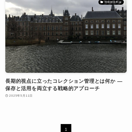
博物館資料論
長期的視点に立ったコレクション管理とは何か ―
保存と活用を両立する戦略的アプローチ
2025年5月11日
1