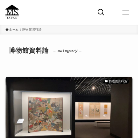
ホーム
博物館資料論
博物館資料論
– category –
博物館資料論