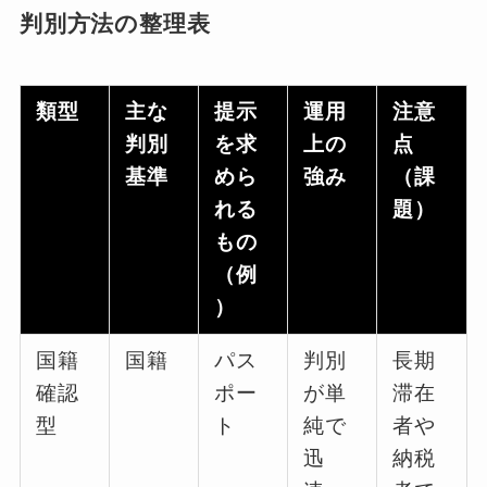
判別方法の整理表
類型
主な
提示
運用
注意
判別
を求
上の
点
基準
めら
強み
（課
れる
題）
もの
（例
）
国籍
国籍
パス
判別
長期
確認
ポー
が単
滞在
型
ト
純で
者や
迅
納税