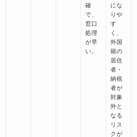
確
にな
で、
りや
窓口
す
処理
く、
が早
外国
い。
籍の
居住
者・
納税
者が
対象
外と
なる
リス
クが