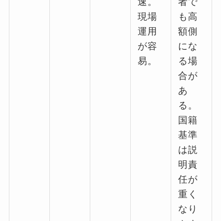
速。
者で
現場
も高
運用
額側
が容
にな
易。
る場
合が
あ
る。
国籍
基準
は説
明責
任が
重く
なり