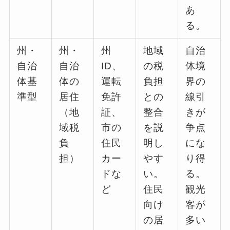
あ
る。
州・
州・
州
地域
自治
自治
自治
ID、
の税
体境
体基
体の
運転
負担
界の
準型
居住
免許
との
線引
（地
証、
整合
きが
域税
市の
を説
争点
負
住民
明し
にな
担）
カー
やす
り得
ドな
い。
る。
ど
住民
観光
向け
客が
の居
多い