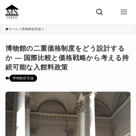
ホーム
博物館経営論
博物館の二重価格制度をどう設計する
か ― 国際比較と価格戦略から考える持
続可能な入館料政策
博物館経営論