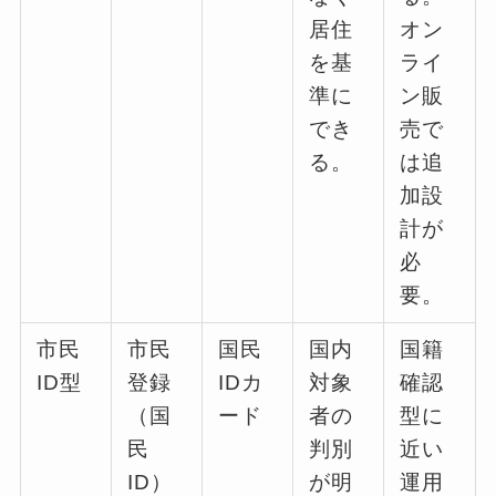
居住
オン
を基
ライ
準に
ン販
でき
売で
る。
は追
加設
計が
必
要。
市民
市民
国民
国内
国籍
ID型
登録
IDカ
対象
確認
（国
ード
者の
型に
民
判別
近い
ID）
が明
運用