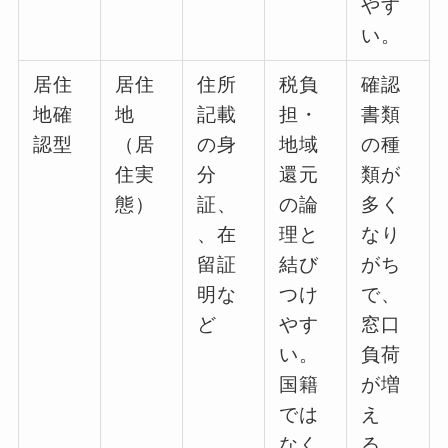
やす
い。
居住
居住
住所
税負
確認
地確
地
記載
担・
書類
認型
（居
の身
地域
の種
住実
分
還元
類が
態）
証、
の論
多く
、在
理と
なり
留証
結び
がち
明な
つけ
で、
ど
やす
窓口
い。
負荷
国籍
が増
では
え
なく
る。