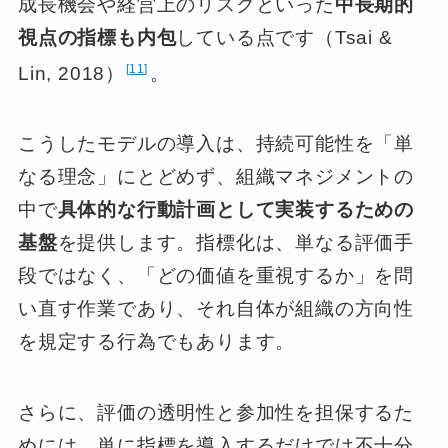
成長機会や経営上のリスクといった
中長期的
視点の指標も内包
している点です（Tsai &
11
Lin, 2018）
。
こうしたモデルの導入は、持続可能性を「単
なる理念」にとどめず、組織マネジメントの
中で
具体的な行動計画として実装するための
基盤
を提供します。指標化は、単なる評価手
段ではなく、「どの価値を重視するか」を問
い直す作業であり、それ自体が組織の方向性
を規定する行為でもあります。
さらに、評価の透明性と参加性を担保するた
めには、単に指標を導入するだけでは不十分