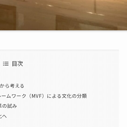
目次
盤から考える
ームワーク（MVF）による文化の分類
革の試み
化へ