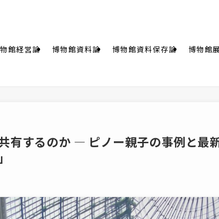
物館経営論
博物館資料論
博物館資料保存論
博物館
共有するのか ― ピノー親子の事例と最
」