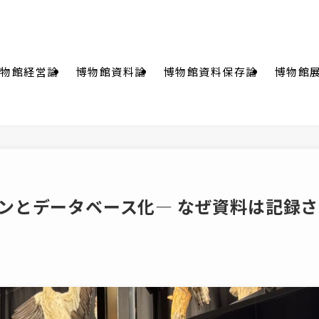
物館経営論
博物館資料論
博物館資料保存論
博物館
ンとデータベース化― なぜ資料は記録さ