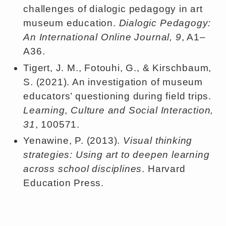
challenges of dialogic pedagogy in art
museum education.
Dialogic Pedagogy:
An International Online Journal, 9
, A1–
A36.
Tigert, J. M., Fotouhi, G., & Kirschbaum,
S. (2021). An investigation of museum
educators’ questioning during field trips.
Learning, Culture and Social Interaction,
31
, 100571.
Yenawine, P. (2013).
Visual thinking
strategies: Using art to deepen learning
across school disciplines
. Harvard
Education Press.