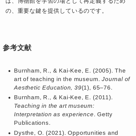
は、博物館を学習の場として再定義するため
の、重要な鍵を提供しているのです。
参考文献
Burnham, R., & Kai-Kee, E. (2005). The
art of teaching in the museum.
Journal of
Aesthetic Education, 39
(1), 65–76.
Burnham, R., & Kai-Kee, E. (2011).
Teaching in the art museum:
Interpretation as experience
. Getty
Publications.
Dysthe, O. (2021). Opportunities and