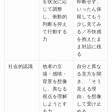
を状況に応
即断せず、
じて調整
いったん保
し、衝動的
留してもう
判断を抑え
少し見てみ
て行動する
る／不快感
力
を抱えたま
ま対話に残
る
社会的認識
他者の立
自分と異な
場・感情・
る見方を聞
背景を想像
き、「そう
し、異なる
見える理
視点を理解
由」を想像
しようとす
して受け止
る力
める