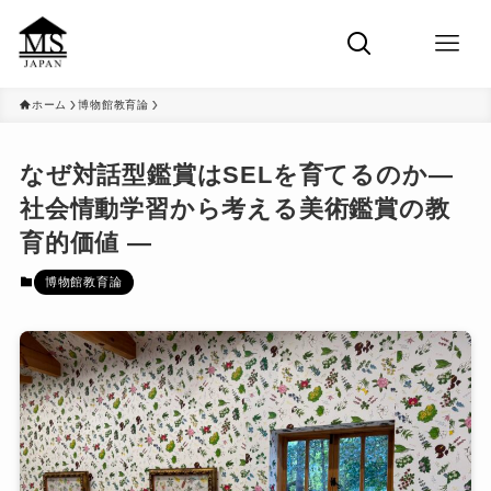
ホーム
博物館教育論
なぜ対話型鑑賞はSELを育てるのか―
社会情動学習から考える美術鑑賞の教
育的価値 ―
博物館教育論