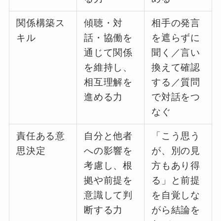
関係構築ス
傾聴・対
相手の発言
キル
話・協働を
を遮らずに
通じて関係
聞く／言い
を維持し、
換えて確認
相互理解を
する／質問
進める力
で対話をつ
なぐ
責任ある意
自分と他者
「こう思う
思決定
への影響を
が、別の見
考慮し、根
方もあり得
拠や前提を
る」と前提
意識して判
を自覚しな
断する力
がら結論を