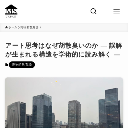
ホーム
博物館教育論
アート思考はなぜ胡散臭いのか ― 誤解
が生まれる構造を学術的に読み解く ―
博物館教育論