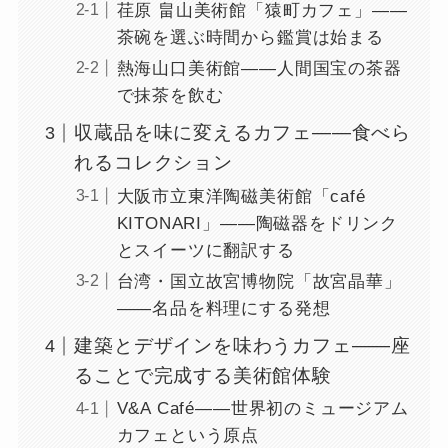
荏原 畠山美術館「猿町カフェ」――
茶碗を選ぶ時間から鑑賞は始まる
熱海山口美術館――人間国宝の茶器
で抹茶を飲む
収蔵品を味に変えるカフェ――食べら
れるコレクション
大阪市立東洋陶磁美術館「café
KITONARI」――陶磁器をドリンク
とスイーツに翻訳する
台湾・国立故宮博物院「故宮晶華」
――名品を料理にする発想
建築とデザインを味わうカフェ――座
ることで完成する美術館体験
V&A Café――世界初のミュージアム
カフェという原点