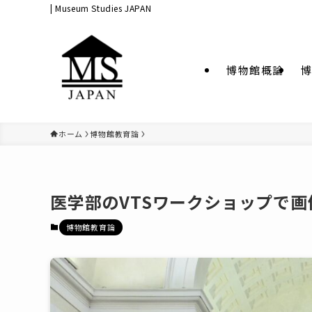
| Museum Studies JAPAN
博物館概論
博
ホーム
博物館教育論
医学部のVTSワークショップで
博物館教育論