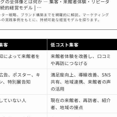
グの全体像とは何か ― 集客・来館者体験・リピータ
続的経営モデル | …
ーター戦略、ブランド構築までを網羅的に解説。マーケティング
外の実践事例をもとに、持続可能な経営モデルを探ります。
集客
低コスト集客
知によって来館者を
来館者体験を改善し、口コミ
や再訪につなげる
広告、ポスター、キ
満足度向上、導線改善、SNS
ン、特別展告知
共有、地域連携、来館者の声
の活用
していない人
現在の来館者、再訪者、紹介
者、地域の接点