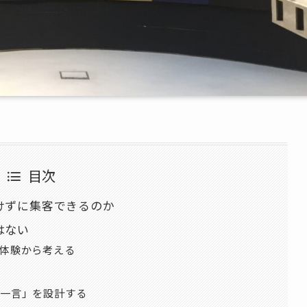
目次
けずに集客できるのか
はない
体験から考える
一言」を設計する