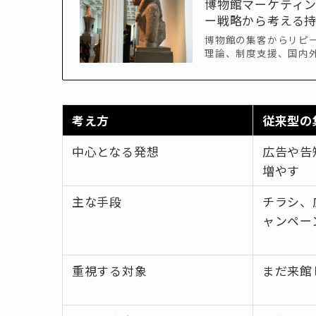
博物館マーケティン
ー戦略から考える持
博物館の集客からリピ
理論、制度支援、国内
考え方
従来型の
中心となる発想
広告や告
増やす
主な手段
チラシ、
ャンペー
重視する対象
まだ来館